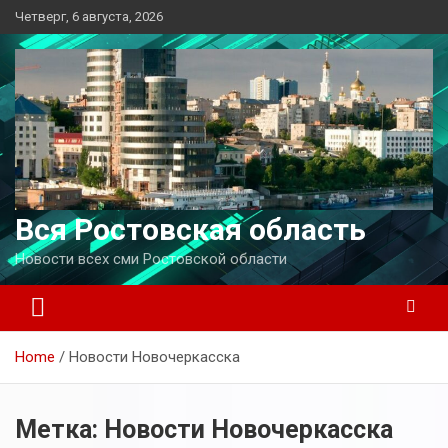
Перейти
Четверг, 6 августа, 2026
к
содержимому
Вся Ростовская область
Новости всех сми Ростовской области
Home
Новости Новочеркасска
Метка:
Новости Новочеркасска