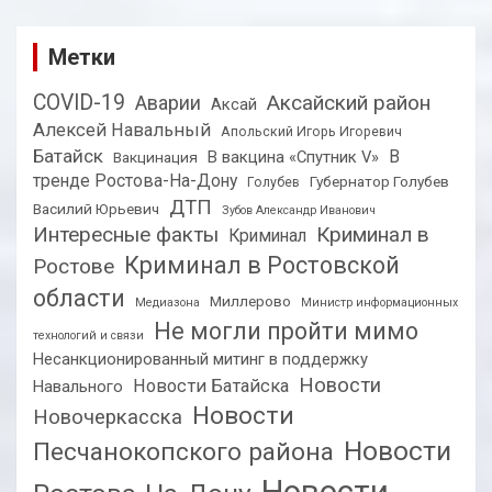
Метки
COVID-19
Аксайский район
Аварии
Аксай
Алексей Навальный
Апольский Игорь Игоревич
Батайск
В
В вакцина «Спутник V»
Вакцинация
тренде Ростова-На-Дону
Губернатор Голубев
Голубев
ДТП
Василий Юрьевич
Зубов Александр Иванович
Интересные факты
Криминал в
Криминал
Криминал в Ростовской
Ростове
области
Миллерово
Медиазона
Министр информационных
Не могли пройти мимо
технологий и связи
Несанкционированный митинг в поддержку
Новости
Новости Батайска
Навального
Новости
Новочеркасска
Новости
Песчанокопского района
Новости