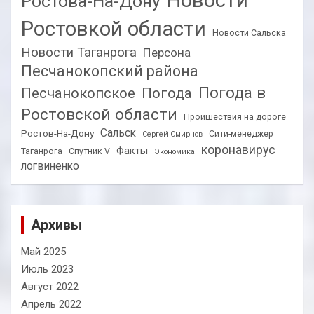
Ростова-На-Дону
Ростовкой области
Новости Сальска
Новости Таганрога
Персона
Песчанокопский района
Погода в
Песчанокопское
Погода
Ростовской области
Проишествия на дороге
Сальск
Ростов-На-Дону
Сити-менеджер
Сергей Смирнов
коронавирус
Факты
Таганрога
Спутник V
Экономика
логвиненко
Архивы
Май 2025
Июль 2023
Август 2022
Апрель 2022