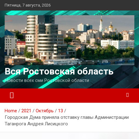
Перейти
Пятница, 7 августа, 2026
к
содержимому
Вся Ростовская область
Новости всех сми Ростовской области
Home
2021
Октябрь
13
Городская Дума приняла отставку главы Администрации
Таганрога Андрея Лисицкого