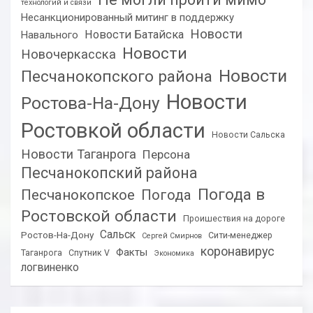
технологий и связи
Несанкционированный митинг в поддержку
Новости
Новости Батайска
Навального
Новости
Новочеркасска
Новости
Песчанокопского района
Новости
Ростова-На-Дону
Ростовкой области
Новости Сальска
Новости Таганрога
Персона
Песчанокопский района
Погода в
Песчанокопское
Погода
Ростовской области
Проишествия на дороге
Сальск
Ростов-На-Дону
Сити-менеджер
Сергей Смирнов
коронавирус
Факты
Таганрога
Спутник V
Экономика
логвиненко