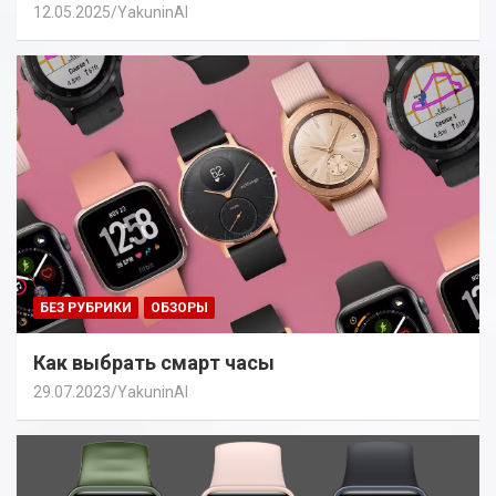
12.05.2025
YakuninAI
БЕЗ РУБРИКИ
ОБЗОРЫ
Как выбрать смарт часы
29.07.2023
YakuninAI