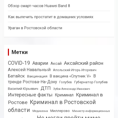
Обзор смарт-часов Huawei Band 8
Как вылечить простатит в домашних условиях
Ураган в Ростовской области
Метки
COVID-19
Аксайский район
Аварии
Аксай
Алексей Навальный
Апольский Игорь Игоревич
Батайск
В
В вакцина «Спутник V»
Вакцинация
тренде Ростова-На-Дону
Губернатор Голубев
Голубев
ДТП
Василий Юрьевич
Зубов Александр Иванович
Интересные факты
Криминал в
Криминал
Криминал в Ростовской
Ростове
области
Миллерово
Медиазона
Министр информационных
Не могли пройти мимо