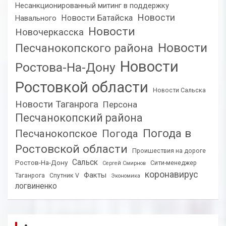
Несанкционированный митинг в поддержку
Новости
Новости Батайска
Навального
Новости
Новочеркасска
Новости
Песчанокопского района
Новости
Ростова-На-Дону
Ростовкой области
Новости Сальска
Новости Таганрога
Персона
Песчанокопский района
Погода в
Песчанокопское
Погода
Ростовской области
Проишествия на дороге
Сальск
Ростов-На-Дону
Сити-менеджер
Сергей Смирнов
коронавирус
Факты
Таганрога
Спутник V
Экономика
логвиненко