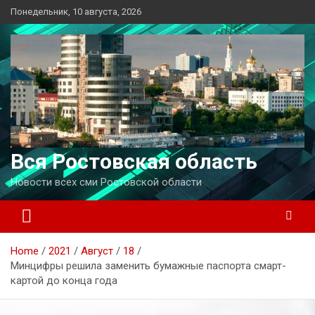
Перейти
Понедельник, 10 августа, 2026
к
содержимому
Вся Ростовская область
Новости всех сми Ростовской области
Home
2021
Август
18
Минцифры решила заменить бумажные паспорта смарт-
картой до конца года