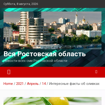
Перейти
Суббота, 8 августа, 2026
к
содержимому
Вся Ростовская область
Новости всех сми Ростовской области
Home
2021
Апрель
14
Интересные факты об оливках