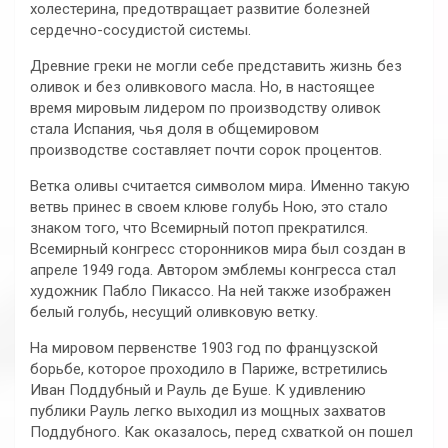
холестерина, предотвращает развитие болезней
сердечно-сосудистой системы.
Древние греки не могли себе представить жизнь без
оливок и без оливкового масла. Но, в настоящее
время мировым лидером по производству оливок
стала Испания, чья доля в общемировом
производстве составляет почти сорок процентов.
Ветка оливы считается символом мира. Именно такую
ветвь принес в своем клюве голубь Ною, это стало
знаком того, что Всемирный потоп прекратился.
Всемирный конгресс сторонников мира был создан в
апреле 1949 года. Автором эмблемы конгресса стал
художник Пабло Пикассо. На ней также изображен
белый голубь, несущий оливковую ветку.
На мировом первенстве 1903 год по французской
борьбе, которое проходило в Париже, встретились
Иван Поддубный и Рауль де Буше. К удивлению
публики Рауль легко выходил из мощных захватов
Поддубного. Как оказалось, перед схваткой он пошел