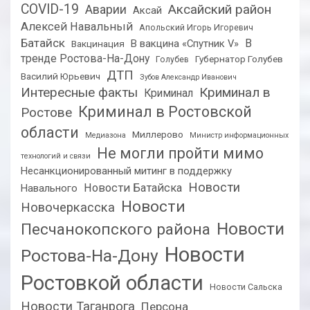
COVID-19
Аксайский район
Аварии
Аксай
Алексей Навальный
Апольский Игорь Игоревич
Батайск
В
В вакцина «Спутник V»
Вакцинация
тренде Ростова-На-Дону
Губернатор Голубев
Голубев
ДТП
Василий Юрьевич
Зубов Александр Иванович
Интересные факты
Криминал в
Криминал
Криминал в Ростовской
Ростове
области
Миллерово
Медиазона
Министр информационных
Не могли пройти мимо
технологий и связи
Несанкционированный митинг в поддержку
Новости
Новости Батайска
Навального
Новости
Новочеркасска
Новости
Песчанокопского района
Новости
Ростова-На-Дону
Ростовкой области
Новости Сальска
Новости Таганрога
Персона