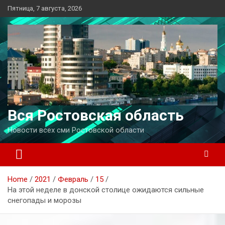
Перейти
Пятница, 7 августа, 2026
к
содержимому
Вся Ростовская область
Новости всех сми Ростовской области
Home
2021
Февраль
15
На этой неделе в донской столице ожидаются сильные
снегопады и морозы