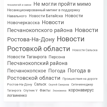
Не могли пройти мимо
технологий и связи
Несанкционированный митинг в поддержку
Новости
Новости Батайска
Навального
Новости
Новочеркасска
Новости
Песчанокопского района
Новости
Ростова-На-Дону
Ростовкой области
Новости Сальска
Новости Таганрога
Персона
Песчанокопский района
Погода в
Песчанокопское
Погода
Ростовской области
Проишествия на дороге
Сальск
Ростов-На-Дону
Сити-менеджер
Сергей Смирнов
коронавирус
Факты
Таганрога
Спутник V
Экономика
логвиненко