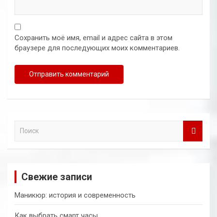
Сохранить моё имя, email и адрес сайта в этом
браузере для последующих моих комментариев.
П
о
и
с
к
Свежие записи
Маникюр: история и современность
Как выбрать смарт часы