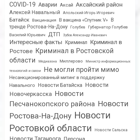
COVID-19
Аксайский район
Аварии
Аксай
Алексей Навальный
Апольский Игорь Игоревич
Батайск
В
В вакцина «Спутник V»
Вакцинация
тренде Ростова-На-Дону
Губернатор Голубев
Голубев
ДТП
Василий Юрьевич
Зубов Александр Иванович
Интересные факты
Криминал в
Криминал
Криминал в Ростовской
Ростове
области
Миллерово
Медиазона
Министр информационных
Не могли пройти мимо
технологий и связи
Несанкционированный митинг в поддержку
Новости
Новости Батайска
Навального
Новости
Новочеркасска
Новости
Песчанокопского района
Новости
Ростова-На-Дону
Ростовкой области
Новости Сальска
Новости Таганрога
Персона