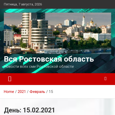
Перейти
Пятница, 7 августа, 2026
к
содержимому
Вся Ростовская область
Новости всех сми Ростовской области
Home
2021
Февраль
15
День:
15.02.2021