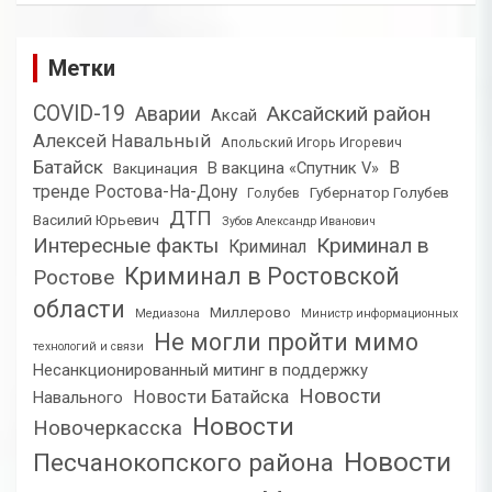
Метки
COVID-19
Аксайский район
Аварии
Аксай
Алексей Навальный
Апольский Игорь Игоревич
Батайск
В
В вакцина «Спутник V»
Вакцинация
тренде Ростова-На-Дону
Губернатор Голубев
Голубев
ДТП
Василий Юрьевич
Зубов Александр Иванович
Интересные факты
Криминал в
Криминал
Криминал в Ростовской
Ростове
области
Миллерово
Медиазона
Министр информационных
Не могли пройти мимо
технологий и связи
Несанкционированный митинг в поддержку
Новости
Новости Батайска
Навального
Новости
Новочеркасска
Новости
Песчанокопского района