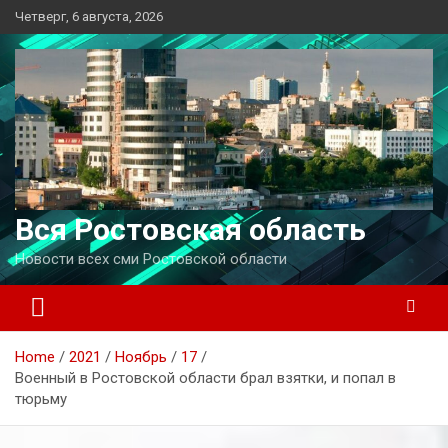
Перейти
Четверг, 6 августа, 2026
к
содержимому
Вся Ростовская область
Новости всех сми Ростовской области
Home
2021
Ноябрь
17
Военный в Ростовской области брал взятки, и попал в
тюрьму