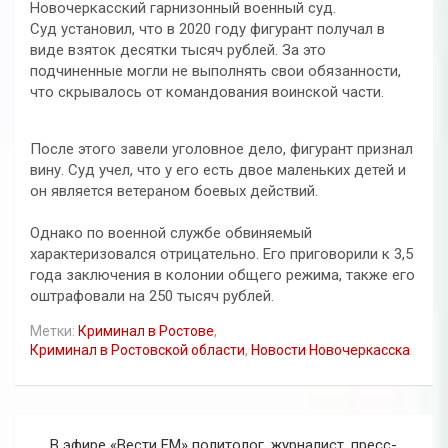
Новочеркасский гарнизонный военный суд.⠀
Суд установил, что в 2020 году фигурант получал в
виде взяток десятки тысяч рублей. За это
подчиненные могли не выполнять свои обязанности,
что скрывалось от командования воинской части.⠀
После этого завели уголовное дело, фигурант признал
вину. Суд учел, что у его есть двое маленьких детей и
он является ветераном боевых действий.⠀
⠀
Однако по военной службе обвиняемый
характеризовался отрицательно. Его приговорили к 3,5
года заключения в колонии общего режима, также его
оштрафовали на 250 тысяч рублей.
Метки:
Криминал в Ростове
,
Криминал в Ростовской области
,
Новости Новочеркасска
Навигация
В эфире «Вести FM» политолог, журналист, пресс-