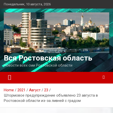
Перейти
Понедельник, 10 августа, 2026
к
содержимому
Вся Ростовская область
Новости всех сми Ростовской области
Home
2021
Август
23
Штормовое предупреждение объявлено 23 августа в
Ростовской области из-за ливней с градом