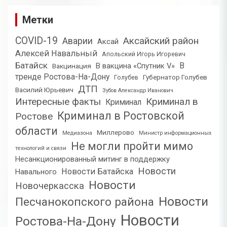
Метки
COVID-19
Аксайский район
Аварии
Аксай
Алексей Навальный
Апольский Игорь Игоревич
Батайск
В
В вакцина «Спутник V»
Вакцинация
тренде Ростова-На-Дону
Губернатор Голубев
Голубев
ДТП
Василий Юрьевич
Зубов Александр Иванович
Интересные факты
Криминал в
Криминал
Криминал в Ростовской
Ростове
области
Миллерово
Медиазона
Министр информационных
Не могли пройти мимо
технологий и связи
Несанкционированный митинг в поддержку
Новости
Новости Батайска
Навального
Новости
Новочеркасска
Новости
Песчанокопского района
Новости
Ростова-На-Дону