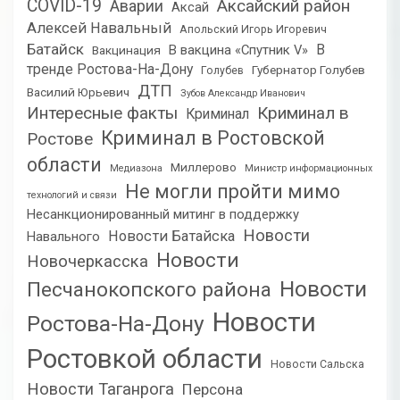
COVID-19
Аксайский район
Аварии
Аксай
Алексей Навальный
Апольский Игорь Игоревич
Батайск
В
В вакцина «Спутник V»
Вакцинация
тренде Ростова-На-Дону
Губернатор Голубев
Голубев
ДТП
Василий Юрьевич
Зубов Александр Иванович
Интересные факты
Криминал в
Криминал
Криминал в Ростовской
Ростове
области
Миллерово
Медиазона
Министр информационных
Не могли пройти мимо
технологий и связи
Несанкционированный митинг в поддержку
Новости
Новости Батайска
Навального
Новости
Новочеркасска
Новости
Песчанокопского района
Новости
Ростова-На-Дону
Ростовкой области
Новости Сальска
Новости Таганрога
Персона