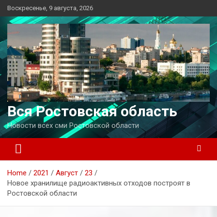
Перейти
Воскресенье, 9 августа, 2026
к
содержимому
Вся Ростовская область
Новости всех сми Ростовской области
Home
2021
Август
23
Новое хранилище радиоактивных отходов построят в
Ростовской области