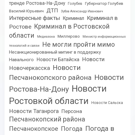
тренде Ростова-На-Дону
Губернатор Голубев
Голубев
ДТП
Василий Юрьевич
Зубов Александр Иванович
Интересные факты
Криминал в
Криминал
Криминал в Ростовской
Ростове
области
Миллерово
Медиазона
Министр информационных
Не могли пройти мимо
технологий и связи
Несанкционированный митинг в поддержку
Новости
Новости Батайска
Навального
Новости
Новочеркасска
Новости
Песчанокопского района
Новости
Ростова-На-Дону
Ростовкой области
Новости Сальска
Новости Таганрога
Персона
Песчанокопский района
Погода в
Песчанокопское
Погода