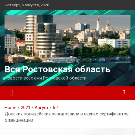
Перейти
Четверг, 6 августа, 2026
к
содержимому
Вся Ростовская область
Новости всех сми Ростовской области
Home
2021
Август
6
Донских полицейских заподозрили в скупке сертификатов
о вакцинации