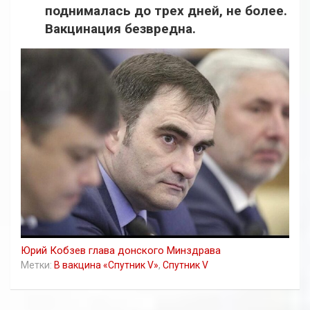
поднималась до трех дней, не более.
Вакцинация безвредна.
Юрий Кобзев глава донского Минздрава
Метки:
В вакцина «Спутник V»
,
Спутник V