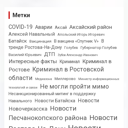
Метки
COVID-19
Аксайский район
Аварии
Аксай
Алексей Навальный
Апольский Игорь Игоревич
Батайск
В
В вакцина «Спутник V»
Вакцинация
тренде Ростова-На-Дону
Губернатор Голубев
Голубев
ДТП
Василий Юрьевич
Зубов Александр Иванович
Интересные факты
Криминал в
Криминал
Криминал в Ростовской
Ростове
области
Миллерово
Медиазона
Министр информационных
Не могли пройти мимо
технологий и связи
Несанкционированный митинг в поддержку
Новости
Новости Батайска
Навального
Новости
Новочеркасска
Новости
Песчанокопского района