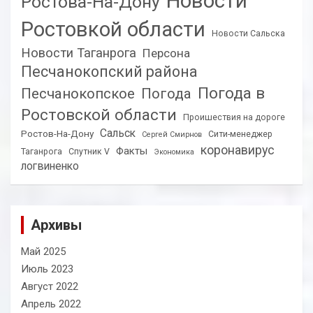
Новости
Ростова-На-Дону
Ростовкой области
Новости Сальска
Новости Таганрога
Персона
Песчанокопский района
Погода в
Песчанокопское
Погода
Ростовской области
Проишествия на дороге
Сальск
Ростов-На-Дону
Сити-менеджер
Сергей Смирнов
коронавирус
Факты
Таганрога
Спутник V
Экономика
логвиненко
Архивы
Май 2025
Июль 2023
Август 2022
Апрель 2022