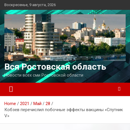
Перейти
Воскресенье, 9 августа, 2026
к
содержимому
Вся Ростовская область
Новости всех сми Ростовской области
Home
2021
Май
28
Кобзев перечислил побочные эффекты вакцины «Спутник
V»