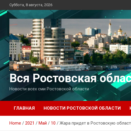
Перейти
Суббота, 8 августа, 2026
к
содержимому
Вся Ростовская обла
Новости всех сми Ростовской области
ГЛАВНАЯ
НОВОСТИ РОСТОВСКОЙ ОБЛАСТИ
Home
2021
Май
10
Жара придет в Ростовскую област