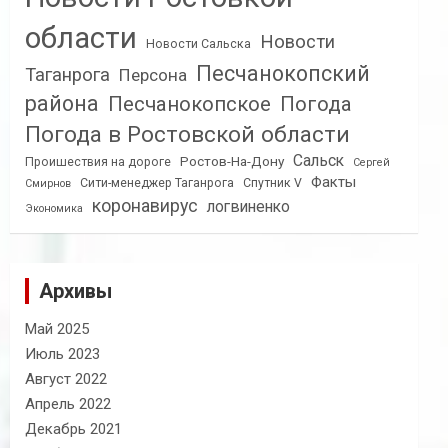
области
Новости
Новости Сальска
Песчанокопский
Таганрога
Персона
района
Песчанокопское
Погода
Погода в Ростовской области
Сальск
Ростов-На-Дону
Проишествия на дороге
Сергей
Факты
Сити-менеджер Таганрога
Спутник V
Смирнов
коронавирус
логвиненко
Экономика
Архивы
Май 2025
Июль 2023
Август 2022
Апрель 2022
Декабрь 2021