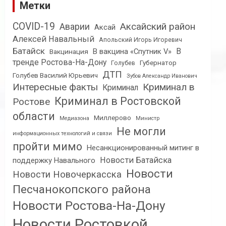
Метки
COVID-19
Аксайский район
Аварии
Аксай
Алексей Навальный
Апольский Игорь Игоревич
Батайск
В
В вакцина «Спутник V»
Вакцинация
тренде Ростова-На-Дону
Губернатор
Голубев
ДТП
Голубев Василий Юрьевич
Зубов Александр Иванович
Интересные факты
Криминал в
Криминал
Криминал в Ростовской
Ростове
области
Миллерово
Медиазона
Министр
Не могли
информационных технологий и связи
пройти мимо
Несанкционированный митинг в
Новости Батайска
поддержку Навального
Новости
Новости Новочеркасска
Песчанокопского района
Новости Ростова-На-Дону
Новости Ростовкой