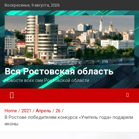
Перейти
Воскресенье, 9 августа, 2026
к
содержимому
Вся Ростовская область
Новости всех сми Ростовской области
Home
2021
Апрель
26
В Ростове победителям конкурса «Учитель года» подарили
иконы