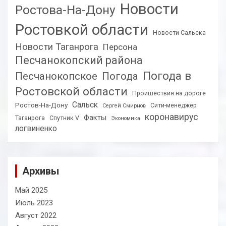
Новости
Ростова-На-Дону
Ростовкой области
Новости Сальска
Новости Таганрога
Персона
Песчанокопский района
Погода в
Песчанокопское
Погода
Ростовской области
Проишествия на дороге
Сальск
Ростов-На-Дону
Сити-менеджер
Сергей Смирнов
коронавирус
Факты
Таганрога
Спутник V
Экономика
логвиненко
Архивы
Май 2025
Июль 2023
Август 2022