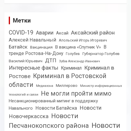
Метки
COVID-19
Аксайский район
Аварии
Аксай
Алексей Навальный
Апольский Игорь Игоревич
Батайск
В
В вакцина «Спутник V»
Вакцинация
тренде Ростова-На-Дону
Губернатор Голубев
Голубев
ДТП
Василий Юрьевич
Зубов Александр Иванович
Интересные факты
Криминал в
Криминал
Криминал в Ростовской
Ростове
области
Миллерово
Медиазона
Министр информационных
Не могли пройти мимо
технологий и связи
Несанкционированный митинг в поддержку
Новости
Новости Батайска
Навального
Новости
Новочеркасска
Новости
Песчанокопского района