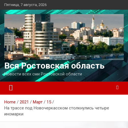
Перейти
Пятница, 7 августа, 2026
к
содержимому
Вся Ростовская область
Новости всех сми Ростовской области
Home
2021
Март
15
На трассе под Новочеркасском столкнулись четыре
иномарки