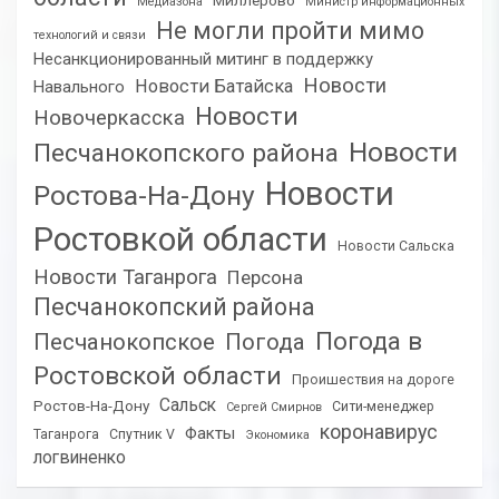
Миллерово
Медиазона
Министр информационных
Не могли пройти мимо
технологий и связи
Несанкционированный митинг в поддержку
Новости
Новости Батайска
Навального
Новости
Новочеркасска
Новости
Песчанокопского района
Новости
Ростова-На-Дону
Ростовкой области
Новости Сальска
Новости Таганрога
Персона
Песчанокопский района
Погода в
Песчанокопское
Погода
Ростовской области
Проишествия на дороге
Сальск
Ростов-На-Дону
Сити-менеджер
Сергей Смирнов
коронавирус
Факты
Таганрога
Спутник V
Экономика
логвиненко