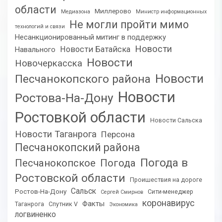
области
Миллерово
Медиазона
Министр информационных
Не могли пройти мимо
технологий и связи
Несанкционированный митинг в поддержку
Новости
Новости Батайска
Навального
Новости
Новочеркасска
Новости
Песчанокопского района
Новости
Ростова-На-Дону
Ростовкой области
Новости Сальска
Новости Таганрога
Персона
Песчанокопский района
Погода в
Песчанокопское
Погода
Ростовской области
Проишествия на дороге
Сальск
Ростов-На-Дону
Сити-менеджер
Сергей Смирнов
коронавирус
Факты
Таганрога
Спутник V
Экономика
логвиненко