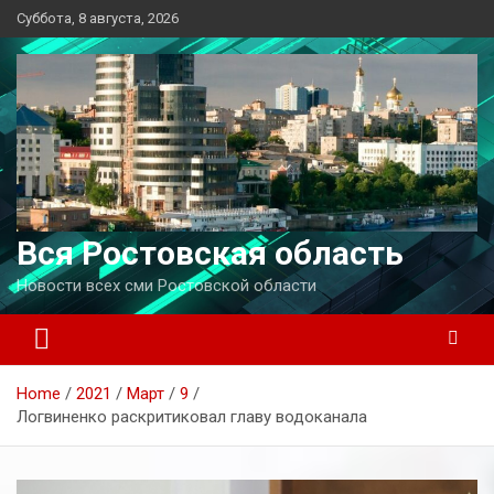
Перейти
Суббота, 8 августа, 2026
к
содержимому
Вся Ростовская область
Новости всех сми Ростовской области
Home
2021
Март
9
Логвиненко раскритиковал главу водоканала