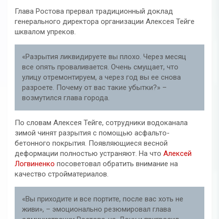
Глава Ростова прервал традиционный доклад
генерального директора организации Алексея Тейге
шквалом упреков.
«Разрытия ликвидируете вы плохо. Через месяц
все опять проваливается. Очень смущает, что
улицу отремонтируем, а через год вы ее снова
разроете. Почему от вас такие убытки?» –
возмутился глава города.
По словам Алексея Тейге, сотрудники водоканала
зимой чинят разрытия с помощью асфальто-
бетонного покрытия. Появляющиеся весной
деформации полностью устраняют. На что
Алексей
Логвиненко
посоветовал обратить внимание на
качество стройматериалов.
«Вы приходите и все портите, после вас хоть не
живи», – эмоционально резюмировал глава