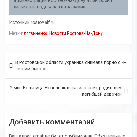
администрации Ростова-на-Дону и пригрозил
«закидать водоканал штрафами».
Источник rostov.aif.ru
Метки:
логвиненко
,
Новости Ростова-На-Дону
Навигация
В Ростовской области украинка снимала порно с 4-
по
летним сыном
записям
2 млн Больница Новочеркасска заплатит родителям
погибшей девочки
Добавить комментарий
Ваш адрес email не будет опубликован.
Обязательные