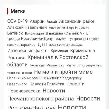
Метки
COVID-19
Аксайский район
Аварии
Аксай
Алексей Навальный
Апольский Игорь Игоревич
Батайск
В
В вакцина «Спутник V»
Вакцинация
тренде Ростова-На-Дону
Губернатор Голубев
Голубев
ДТП
Василий Юрьевич
Зубов Александр Иванович
Интересные факты
Криминал в
Криминал
Криминал в Ростовской
Ростове
области
Миллерово
Медиазона
Министр информационных
Не могли пройти мимо
технологий и связи
Несанкционированный митинг в поддержку
Новости
Новости Батайска
Навального
Новости
Новочеркасска
Новости
Песчанокопского района
Новости
Ростова-На-Дону