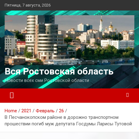
Перейти
Пятница, 7 августа, 2026
к
содержимому
Вся Ростовская область
Новости всех сми Ростовской области
Home
2021
Февраль
26
В Песчанокопском районе в дорожно транспортном
прошествии погиб муж депутата Госдумы Ларисы Тутовой