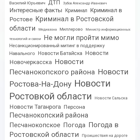
ДТП
Василий Юрьевич
Зубов Александр Иванович
Интересные факты
Криминал в
Криминал
Криминал в Ростовской
Ростове
области
Миллерово
Медиазона
Министр информационных
Не могли пройти мимо
технологий и связи
Несанкционированный митинг в поддержку
Новости
Новости Батайска
Навального
Новости
Новочеркасска
Новости
Песчанокопского района
Новости
Ростова-На-Дону
Ростовкой области
Новости Сальска
Новости Таганрога
Персона
Песчанокопский района
Погода в
Песчанокопское
Погода
Ростовской области
Проишествия на дороге