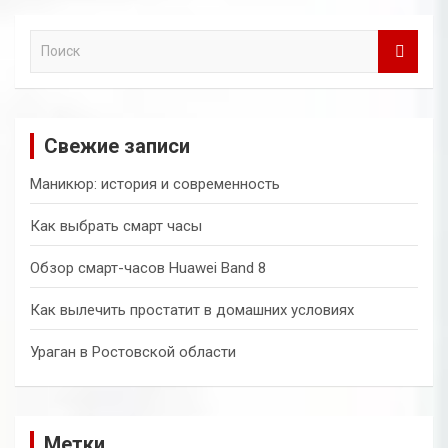
П
о
и
с
к
Свежие записи
Маникюр: история и современность
Как выбрать смарт часы
Обзор смарт-часов Huawei Band 8
Как вылечить простатит в домашних условиях
Ураган в Ростовской области
Метки