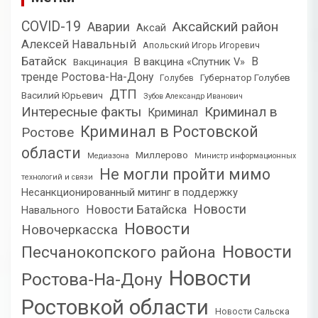
COVID-19
Аксайский район
Аварии
Аксай
Алексей Навальный
Апольский Игорь Игоревич
Батайск
В
В вакцина «Спутник V»
Вакцинация
тренде Ростова-На-Дону
Губернатор Голубев
Голубев
ДТП
Василий Юрьевич
Зубов Александр Иванович
Интересные факты
Криминал в
Криминал
Криминал в Ростовской
Ростове
области
Миллерово
Медиазона
Министр информационных
Не могли пройти мимо
технологий и связи
Несанкционированный митинг в поддержку
Новости
Новости Батайска
Навального
Новости
Новочеркасска
Новости
Песчанокопского района
Новости
Ростова-На-Дону
Ростовкой области
Новости Сальска