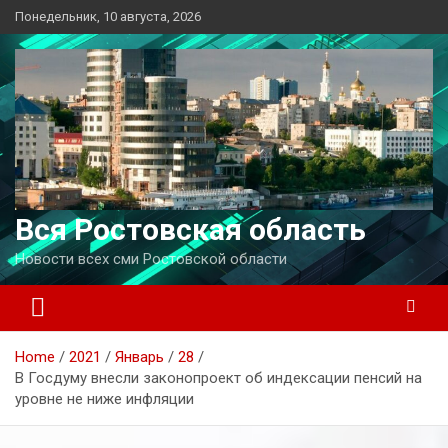
Перейти
Понедельник, 10 августа, 2026
к
содержимому
Вся Ростовская область
Новости всех сми Ростовской области
Home
2021
Январь
28
В Госдуму внесли законопроект об индексации пенсий на
уровне не ниже инфляции