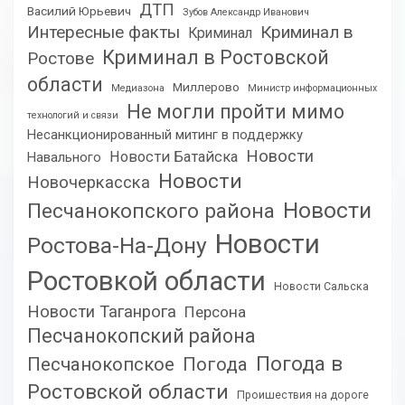
ДТП
Василий Юрьевич
Зубов Александр Иванович
Интересные факты
Криминал в
Криминал
Криминал в Ростовской
Ростове
области
Миллерово
Медиазона
Министр информационных
Не могли пройти мимо
технологий и связи
Несанкционированный митинг в поддержку
Новости
Новости Батайска
Навального
Новости
Новочеркасска
Новости
Песчанокопского района
Новости
Ростова-На-Дону
Ростовкой области
Новости Сальска
Новости Таганрога
Персона
Песчанокопский района
Погода в
Песчанокопское
Погода
Ростовской области
Проишествия на дороге