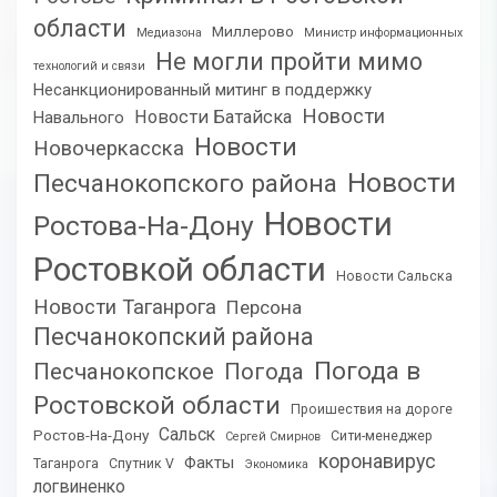
области
Миллерово
Медиазона
Министр информационных
Не могли пройти мимо
технологий и связи
Несанкционированный митинг в поддержку
Новости
Новости Батайска
Навального
Новости
Новочеркасска
Новости
Песчанокопского района
Новости
Ростова-На-Дону
Ростовкой области
Новости Сальска
Новости Таганрога
Персона
Песчанокопский района
Погода в
Песчанокопское
Погода
Ростовской области
Проишествия на дороге
Сальск
Ростов-На-Дону
Сити-менеджер
Сергей Смирнов
коронавирус
Факты
Таганрога
Спутник V
Экономика
логвиненко