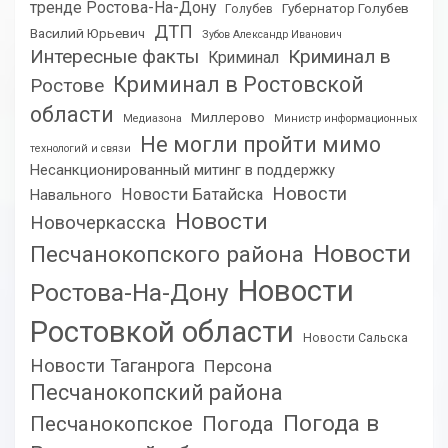
тренде Ростова-На-Дону
Губернатор Голубев
Голубев
ДТП
Василий Юрьевич
Зубов Александр Иванович
Интересные факты
Криминал в
Криминал
Криминал в Ростовской
Ростове
области
Миллерово
Медиазона
Министр информационных
Не могли пройти мимо
технологий и связи
Несанкционированный митинг в поддержку
Новости
Новости Батайска
Навального
Новости
Новочеркасска
Новости
Песчанокопского района
Новости
Ростова-На-Дону
Ростовкой области
Новости Сальска
Новости Таганрога
Персона
Песчанокопский района
Погода в
Песчанокопское
Погода