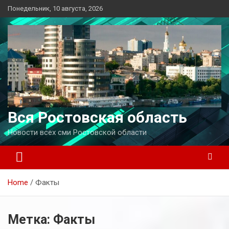
Перейти
Понедельник, 10 августа, 2026
к
содержимому
Вся Ростовская область
Новости всех сми Ростовской области
Home
Факты
Метка:
Факты