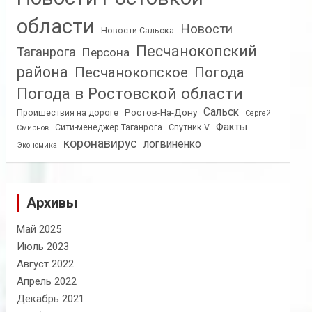
области
Новости
Новости Сальска
Песчанокопский
Таганрога
Персона
района
Песчанокопское
Погода
Погода в Ростовской области
Сальск
Ростов-На-Дону
Проишествия на дороге
Сергей
Факты
Сити-менеджер Таганрога
Спутник V
Смирнов
коронавирус
логвиненко
Экономика
Архивы
Май 2025
Июль 2023
Август 2022
Апрель 2022
Декабрь 2021