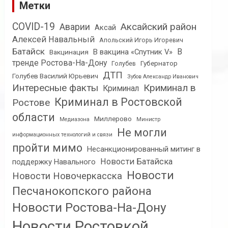
Метки
COVID-19
Аксайский район
Аварии
Аксай
Алексей Навальный
Апольский Игорь Игоревич
Батайск
В
В вакцина «Спутник V»
Вакцинация
тренде Ростова-На-Дону
Губернатор
Голубев
ДТП
Голубев Василий Юрьевич
Зубов Александр Иванович
Интересные факты
Криминал в
Криминал
Криминал в Ростовской
Ростове
области
Миллерово
Медиазона
Министр
Не могли
информационных технологий и связи
пройти мимо
Несанкционированный митинг в
Новости Батайска
поддержку Навального
Новости
Новости Новочеркасска
Песчанокопского района
Новости Ростова-На-Дону
Новости Ростовкой