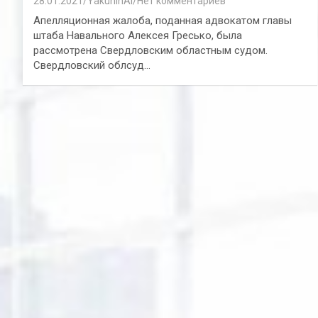
28.01.2021
YakuninAI
Нет комментариев
Апелляционная жалоба, поданная адвокатом главы
штаба Навального Алексея Гресько, была
рассмотрена Свердловским областным судом.
Свердловский облсуд…