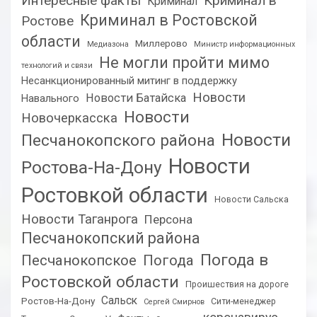
Интересные факты
Криминал в
Криминал
Криминал в Ростовской
Ростове
области
Миллерово
Медиазона
Министр информационных
Не могли пройти мимо
технологий и связи
Несанкционированный митинг в поддержку
Новости
Новости Батайска
Навального
Новости
Новочеркасска
Новости
Песчанокопского района
Новости
Ростова-На-Дону
Ростовкой области
Новости Сальска
Новости Таганрога
Персона
Песчанокопский района
Погода в
Песчанокопское
Погода
Ростовской области
Проишествия на дороге
Сальск
Ростов-На-Дону
Сити-менеджер
Сергей Смирнов