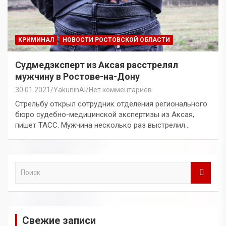
КРИМИНАЛ
НОВОСТИ РОСТОВСКОЙ ОБЛАСТИ
Судмедэксперт из Аксая расстрелял
мужчину в Ростове-на-Дону
30.01.2021
YakuninAI
Нет комментариев
Стрельбу открыл сотрудник отделения регионального
бюро судебно-медицинской экспертизы из Аксая,
пишет ТАСС. Мужчина несколько раз выстрелил…
П
о
и
с
к
Свежие записи