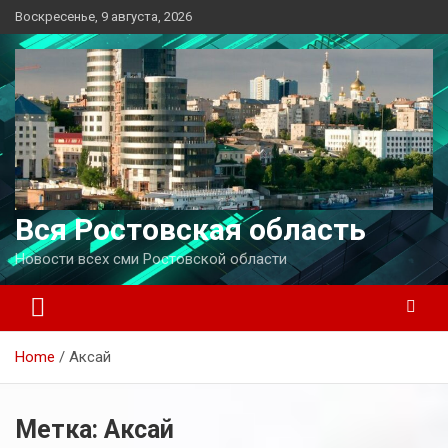
Перейти
Воскресенье, 9 августа, 2026
к
содержимому
Вся Ростовская область
Новости всех сми Ростовской области
Home
Аксай
Метка:
Аксай