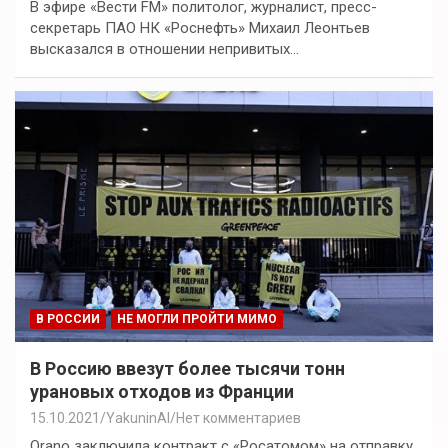
В эфире «Вести FM» политолог, журналист, пресс-
секретарь ПАО НК «Роснефть» Михаил Леонтьев
высказался в отношении непривитых…
В РОССИИ
НЕ МОГЛИ ПРОЙТИ МИМО
В Россию ввезут более тысячи тонн
урановых отходов из Франции
15.10.2021
YakuninAI
Нет комментариев
Orano заключила контракт с «Росатомом» на отправку