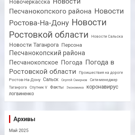
Новости
Новочеркасска
Новости
Песчанокопского района
Новости
Ростова-На-Дону
Ростовкой области
Новости Сальска
Новости Таганрога
Персона
Песчанокопский района
Погода в
Песчанокопское
Погода
Ростовской области
Проишествия на дороге
Сальск
Ростов-На-Дону
Сити-менеджер
Сергей Смирнов
коронавирус
Факты
Таганрога
Спутник V
Экономика
логвиненко
Архивы
Май 2025