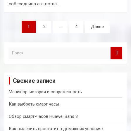
собеседница агентства.…
Навигация
1
2
…
4
Далее
по
записям
П
о
и
с
к
Свежие записи
Маникюр: история и современность
Как выбрать смарт часы
Обзор смарт-часов Huawei Band 8
Как вылечить простатит в домашних условиях