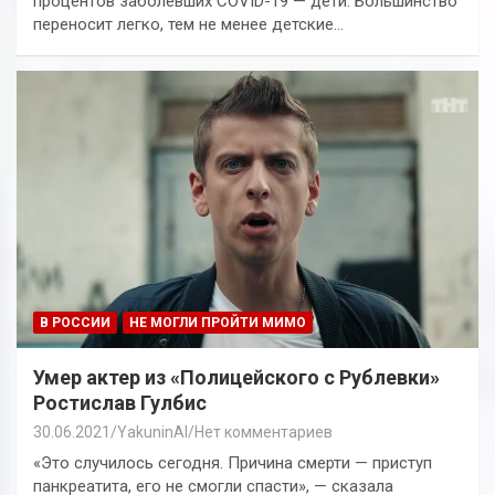
процентов заболевших COVID-19 — дети. Большинство
переносит легко, тем не менее детские…
В РОССИИ
НЕ МОГЛИ ПРОЙТИ МИМО
Умер актер из «Полицейского с Рублевки»
Ростислав Гулбис
30.06.2021
YakuninAI
Нет комментариев
«Это случилось сегодня. Причина смерти — приступ
панкреатита, его не смогли спасти», — сказала