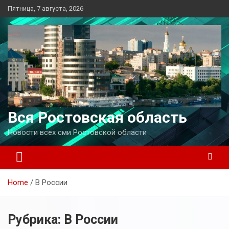
Перейти
Пятница, 7 августа, 2026
к
содержимому
Вся Ростовская область
Новости всех сми Ростовской области
Home
В России
Рубрика:
В России