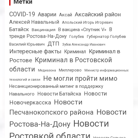
Метки
COVID-19
Аксайский район
Аварии
Аксай
Алексей Навальный
Апольский Игорь Игоревич
Батайск
В
В вакцина «Спутник V»
Вакцинация
тренде Ростова-На-Дону
Губернатор Голубев
Голубев
ДТП
Василий Юрьевич
Зубов Александр Иванович
Интересные факты
Криминал в
Криминал
Криминал в Ростовской
Ростове
области
Миллерово
Медиазона
Министр информационных
Не могли пройти мимо
технологий и связи
Несанкционированный митинг в поддержку
Новости
Новости Батайска
Навального
Новости
Новочеркасска
Новости
Песчанокопского района
Новости
Ростова-На-Дону
Ростовкой области